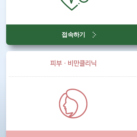
접속하기
피부ㆍ비만클리닉